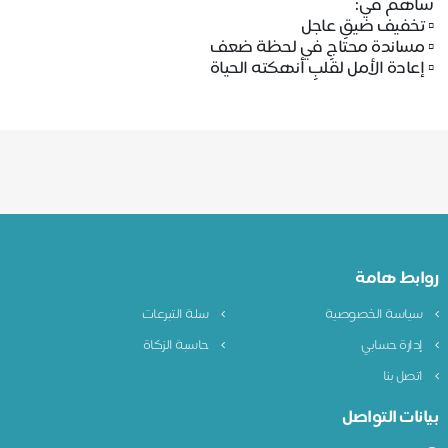
ساهم في:
▫️ تخفيف ضيقٍ عاجل
▫️ مساندة محتاجٍ في لحظة ضعف
▫️ إعادة الأمل لقلبٍ أنهكته الحياة
روابط هامة
سياسة الخصوصية
سلة التبرعات
إدارة حسابي
حاسبة الزكاة
اتصل بنا
بيانات التواصل