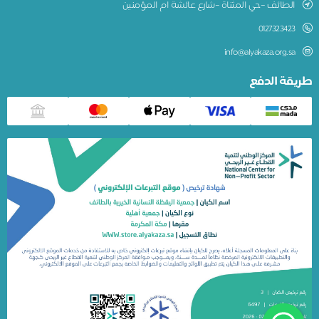
الطائف –حي المثناة –شارع عائشة ام المؤمنين
0127323423
info@alyakaza.org.sa
طريقة الدفع