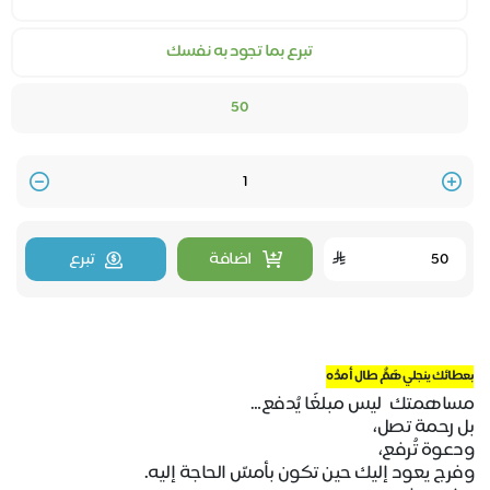
تبرع بما تجود به نفسك
50
Quantity
اضافة
تبرع
بعطائك ينجلي هَمٌّ طال أمدُه
مساهمتك ليس مبلغًا يُدفع…
بل رحمة تصل،
ودعوة تُرفع،
وفرج يعود إليك حين تكون بأمسّ الحاجة إليه.