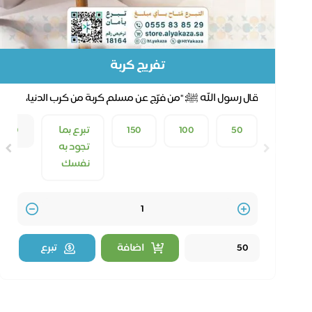
تفريج كربة
قال رسول الله ﷺ: "من فرّج عن مسلم كربة من كرب الدنيا،
فرّج الله عنه كربة من كرب يوم القيامة"
50
100
150
تبرع بما
50
تجود به
نفسك
Quantity
اضافة
تبرع