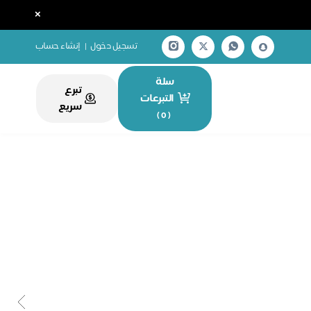
×
تسجيل دخول
|
إنشاء حساب
سلة
تبرع
التبرعات
سريع
)
0
(