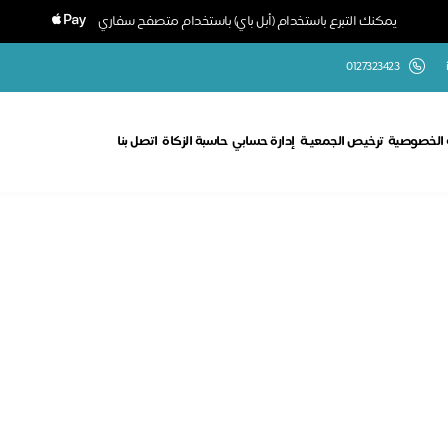
يمكنك التبرع باستخدام (أبل باي) باستخدام متصفح سفاري
0127323423
الخصوصية
ترخيص الجمعيـة
إدارة حسابي
حاسبة الزكاة
اتصل بنا