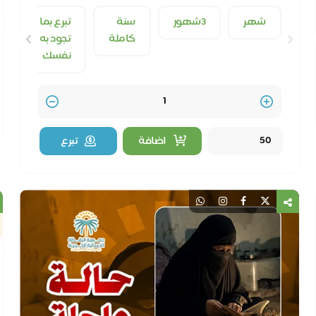
كفالة يتيم
قال صلى الله عليه وسلم (أنا وكافل اليتيم كهاتين في
الجنة)
شهر
3شهور
سنة
تبرع بما
كاملة
تجود به
نفسك
Quantity
اضافة
تبرع