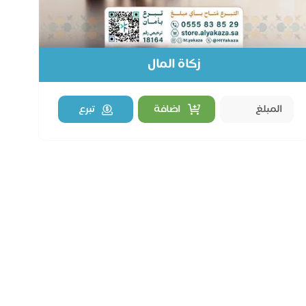
زكاة المال
اضافة
تبرع