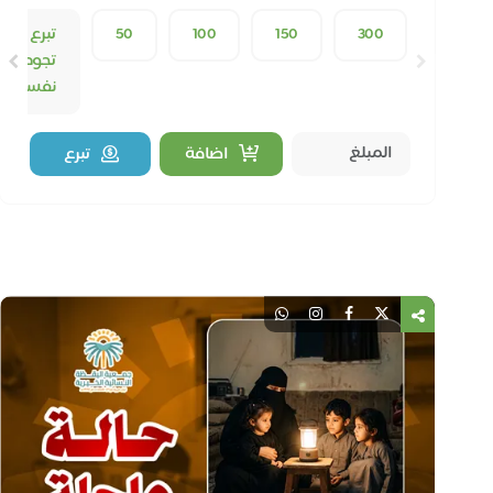
علمني
🎒 مشروع علّمني بداية دراسية اليوم... ومستقبلٌ مشرق
غدًا. من خلال مشروع علّمني، تساهم في توفير حقي...
300
150
100
50
تبرع بما
تجود به
نفسك
اضافة
تبرع