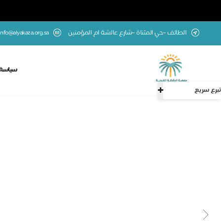
الطائف –حي المثناة –شارع عائشة ام المؤمنين
info@alyakaza.org.sa
سياسة 
تبرع سريع