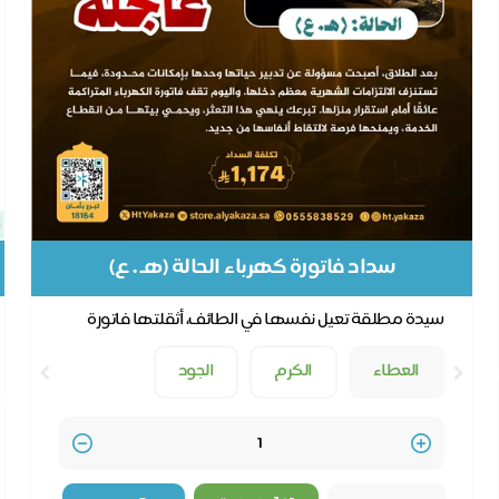
سداد فاتورة كهرباء الحالة (هـ . ع)
سيدة مطلقة تعيل نفسها في الطائف، أثقلتها فاتورة
كهرباء متراكمة بقيمة 1,174 ريالًا وأصبحت مهددة بانقط...
العطاء
الكرم
الجود