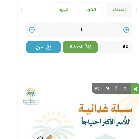
سداد متأخرات إيجار الحالة (تـ . ع)
أم مطلقة تعيل ثلاثة أبناء، تواجه خطر فقدان مسكنها
بسبب متأخرات إيجار بلغت 1,856 ريالًا.
50
العطاء
الكرم
الجود
Quantity
اضافة
تبرع