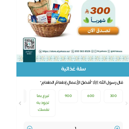
سلة غذائية
قال رسول الله ﷺ: "أفضلُ الأعمالِ إطعامُ الطعامِ"
300
600
900
تبرع بما
50
تجود به